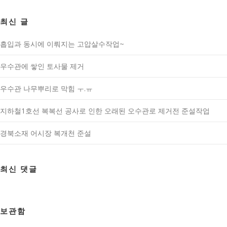
최신 글
흡입과 동시에 이뤄지는 고압살수작업~
우수관에 쌓인 토사물 제거
우수관 나무뿌리로 막힘 ㅜ.ㅠ
지하철1호선 복복선 공사로 인한 오래된 오수관로 제거전 준설작업
경북소재 어시장 복개천 준설
최신 댓글
보관함