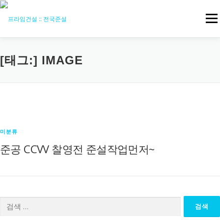
내
용
메뉴
으
로
바
로
회사소개
기술현황
사업분야
장비현황
갤러리
[태그:]
IMAGE
가
기
뉴스
지원
미분류
준공 CCVV 찰영전 준설작업먼저~
검
색: