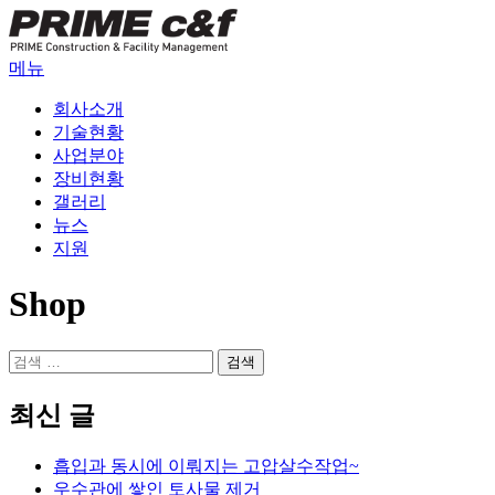
내
용
으
메뉴
로
회사소개
바
기술현황
로
사업분야
가
장비현황
기
갤러리
뉴스
지원
Shop
검
색:
최신 글
흡입과 동시에 이뤄지는 고압살수작업~
우수관에 쌓인 토사물 제거