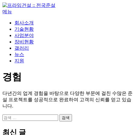
내
용
메뉴
으
회사소개
로
기술현황
바
사업분야
로
장비현황
가
갤러리
기
뉴스
지원
경험
다년간의 업계 경험을 바탕으로 다양한 부문에 걸친 수많은 준
설 프로젝트를 성공적으로 완료하여 고객의 신뢰를 얻고 있습
니다.
검
색:
최신 글