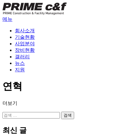
내
용
으
메뉴
로
회사소개
바
기술현황
로
사업분야
가
장비현황
기
갤러리
뉴스
지원
연혁
더보기
검
색:
최신 글