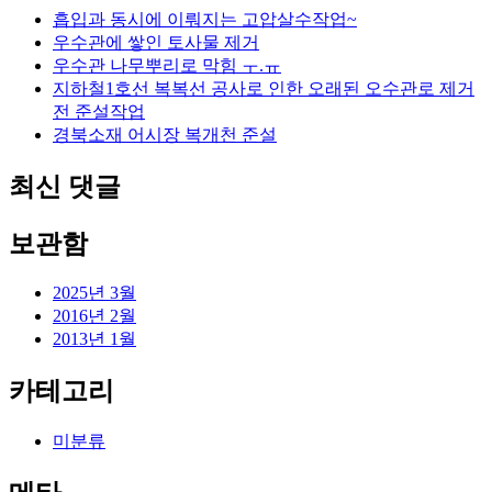
흡입과 동시에 이뤄지는 고압살수작업~
우수관에 쌓인 토사물 제거
우수관 나무뿌리로 막힘 ㅜ.ㅠ
지하철1호선 복복선 공사로 인한 오래된 오수관로 제거
전 준설작업
경북소재 어시장 복개천 준설
최신 댓글
보관함
2025년 3월
2016년 2월
2013년 1월
카테고리
미분류