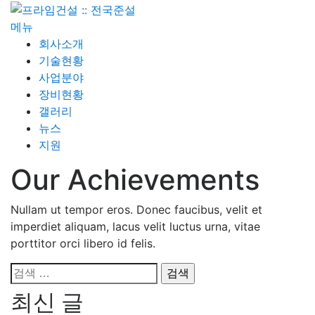
내
용
메뉴
으
회사소개
로
기술현황
바
사업분야
로
장비현황
가
갤러리
기
뉴스
지원
Our Achievements
Nullam ut tempor eros. Donec faucibus, velit et
imperdiet aliquam, lacus velit luctus urna, vitae
porttitor orci libero id felis.
검
색:
최신 글