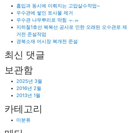
흡입과 동시에 이뤄지는 고압살수작업~
우수관에 쌓인 토사물 제거
우수관 나무뿌리로 막힘 ㅜ.ㅠ
지하철1호선 복복선 공사로 인한 오래된 오수관로 제
거전 준설작업
경북소재 어시장 복개천 준설
최신 댓글
보관함
2025년 3월
2016년 2월
2013년 1월
카테고리
미분류