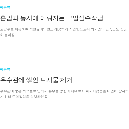
미분류
흡입과 동시에 이뤄지는 고압살수작업~
고압수를 이용하여 벽면및바닥면도 깨끗하게 작업함으로써 의뢰인의 만족도도 상당
히 높아짐.
미분류
우수관에 쌓인 토사물 제거
우수관에 쌓은 퇴적물로 인해서 유수을 방향이 제대로 이뤄지지않음을 미연에 방지하
기 위해 준설작업을 실행하였음.