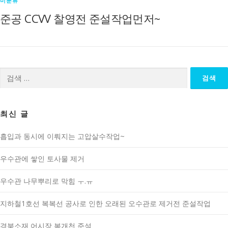
미분류
준공 CCVV 찰영전 준설작업먼저~
검
색:
최신 글
흡입과 동시에 이뤄지는 고압살수작업~
우수관에 쌓인 토사물 제거
우수관 나무뿌리로 막힘 ㅜ.ㅠ
지하철1호선 복복선 공사로 인한 오래된 오수관로 제거전 준설작업
경북소재 어시장 복개천 준설