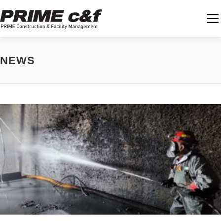
내
용
메뉴
으
로
바
로
회사소개
기술현황
사업분야
장비현황
갤러리
NEWS
가
기
뉴스
지원
N
e
w
s