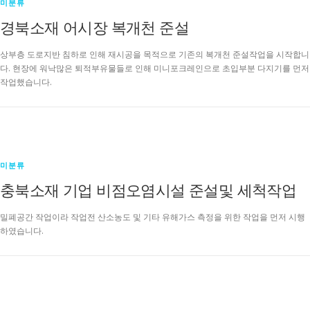
미분류
경북소재 어시장 복개천 준설
상부층 도로지반 침하로 인해 재시공을 목적으로 기존의 복개천 준설작업을 시작합니
다. 현장에 워낙많은 퇴적부유물들로 인해 미니포크레인으로 초입부분 다지기를 먼저
작업했습니다.
미분류
충북소재 기업 비점오염시설 준설및 세척작업
밀폐공간 작업이라 작업전 산소농도 및 기타 유해가스 측정을 위한 작업을 먼저 시행
하였습니다.