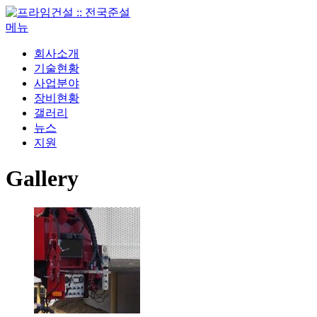
내
용
메뉴
으
회사소개
로
기술현황
바
사업분야
로
장비현황
가
갤러리
기
뉴스
지원
Gallery