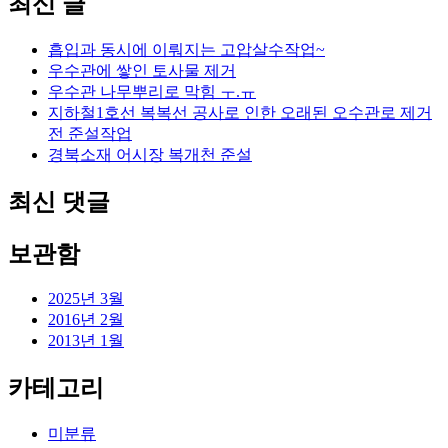
최신 글
흡입과 동시에 이뤄지는 고압살수작업~
우수관에 쌓인 토사물 제거
우수관 나무뿌리로 막힘 ㅜ.ㅠ
지하철1호선 복복선 공사로 인한 오래된 오수관로 제거
전 준설작업
경북소재 어시장 복개천 준설
최신 댓글
보관함
2025년 3월
2016년 2월
2013년 1월
카테고리
미분류