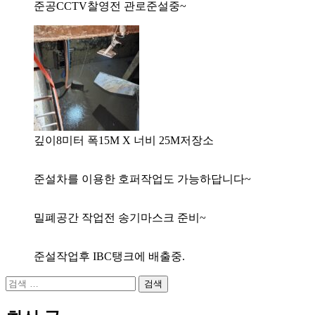
준공CCTV찰영전 관로준설중~
깊이8미터 폭15M X 너비 25M저장소
준설차를 이용한 호퍼작업도 가능하답니다~
밀폐공간 작업전 송기마스크 준비~
준설작업후 IBC탱크에 배출중.
검
색: